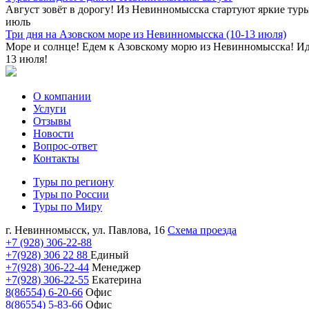
Август зовёт в дорогу! Из Невинномысска стартуют яркие туры 
июль
Три дня на Азовском море из Невинномысска (10-13 июля)
Море и солнце! Едем к Азовскому морю из Невинномысска! Иде
13 июля!
О компании
Услуги
Отзывы
Новости
Вопрос-ответ
Контакты
Туры по региону
Туры по России
Туры по Миру
г. Невинномысск, ул. Павлова, 16
Схема проезда
+7 (928) 306-22-88
+7(928) 306 22 88
Единый
+7(928) 306-22-44
Менеджер
+7(928) 306-22-55
Екатерина
8(86554) 6-20-66
Офис
8(86554) 5-83-66
Офис