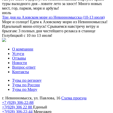
туры выходного дня - ловите лето за хвост! Много новых
мест, гор, парков, моря и арбузы!
июль
Три дня на Азовском море из Невинномысска (10-13 июля)
Море и солнце! Едем к Азовскому морю из Невинномысска!
Идеальный мини-отпуск! Срываемся навстречу ветру и
брызгам: 3 полных дня чистейшего релакса в станице
Голубицкой с 10 по 13 июля!
О компании
Услуги
Отзывы
Новости
Вопрос-ответ
Контакты
Туры по региону
Туры по России
Туры по Миру
г. Невинномысск, ул. Павлова, 16
Схема проезда
+7 (928) 306-22-88
+7(928) 306 22 88
Единый
+7(928) 306-22-44
Менеджер