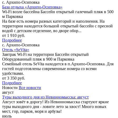
с. Архипо-Осиповка
База отдыха «Архипо-Осиповка»
Wi-Fi возле бассейна
Бассейн открытый
галечный пляж в 500
м
Парковка
На базе есть номера разных категорий и наполнения. На
территории находится большой открытый бассейн с пресной
водой с детским отделение, во дворе обор...
от
1 910
руб.
Подробнее
с. Архипо-Осиповка
Отель «SeVita»
Завтрак
Wi-Fi на территории
Бассейн открытый
Оборудованный пляж в 900 м
Парковка
Семейный отель SeVita находится в п.Архипо-Осиповка. Для
гостей подготовлены современные номера со всеми
удобствами.
от
3 350
руб.
Подробнее
Новости
Все новости
август
Туры выходного дня из Невинномысска: август
Август зовёт в дорогу! Из Невинномысска стартуют яркие
туры выходного дня - ловите лето за хвост! Много новых
мест, гор, парков, моря и арбузы!
июль