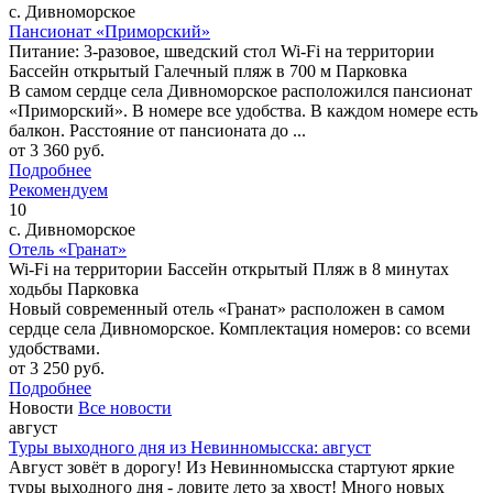
с. Дивноморское
Пансионат «Приморский»
Питание: 3-разовое, шведский стол
Wi-Fi на территории
Бассейн открытый
Галечный пляж в 700 м
Парковка
В самом сердце села Дивноморское расположился пансионат
«Приморский». В номере все удобства. В каждом номере есть
балкон. Расстояние от пансионата до ...
от
3 360
руб.
Подробнее
Рекомендуем
10
с. Дивноморское
Отель «Гранат»
Wi-Fi на территории
Бассейн открытый
Пляж в 8 минутах
ходьбы
Парковка
Новый современный отель «Гранат» расположен в самом
сердце села Дивноморское. Комплектация номеров: со всеми
удобствами.
от
3 250
руб.
Подробнее
Новости
Все новости
август
Туры выходного дня из Невинномысска: август
Август зовёт в дорогу! Из Невинномысска стартуют яркие
туры выходного дня - ловите лето за хвост! Много новых