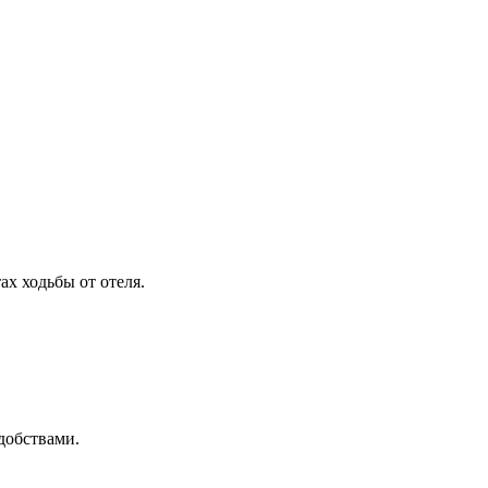
х ходьбы от отеля.
добствами.