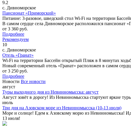
9.2
с. Дивноморское
Пансионат «Приморский»
Питание: 3-разовое, шведский стол
Wi-Fi на территории
Бассей
В самом сердце села Дивноморское расположился пансионат «Пр
от
3 360
руб.
Подробнее
Рекомендуем
10
с. Дивноморское
Отель «Гранат»
Wi-Fi на территории
Бассейн открытый
Пляж в 8 минутах ходь
Новый современный отель «Гранат» расположен в самом сердце
от
3 250
руб.
Подробнее
Новости
Все новости
август
Туры выходного дня из Невинномысска: август
Август зовёт в дорогу! Из Невинномысска стартуют яркие туры 
июль
Три дня на Азовском море из Невинномысска (10-13 июля)
Море и солнце! Едем к Азовскому морю из Невинномысска! Иде
13 июля!