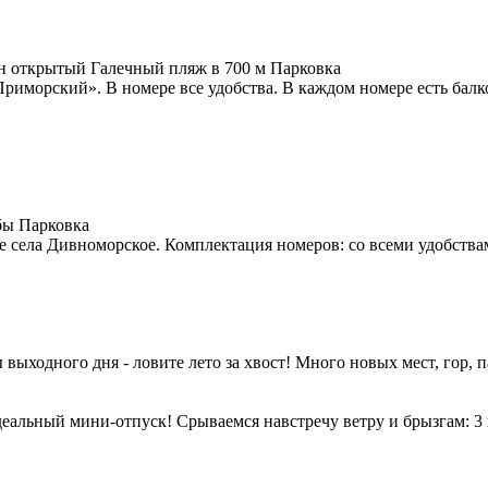
н открытый
Галечный пляж в 700 м
Парковка
иморский». В номере все удобства. В каждом номере есть балкон
бы
Парковка
 села Дивноморское. Комплектация номеров: со всеми удобства
выходного дня - ловите лето за хвост! Много новых мест, гор, п
альный мини-отпуск! Срываемся навстречу ветру и брызгам: 3 