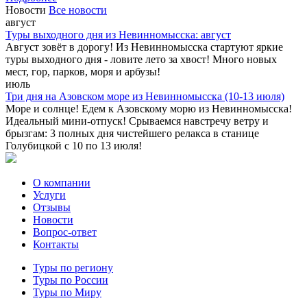
Новости
Все новости
август
Туры выходного дня из Невинномысска: август
Август зовёт в дорогу! Из Невинномысска стартуют яркие
туры выходного дня - ловите лето за хвост! Много новых
мест, гор, парков, моря и арбузы!
июль
Три дня на Азовском море из Невинномысска (10-13 июля)
Море и солнце! Едем к Азовскому морю из Невинномысска!
Идеальный мини-отпуск! Срываемся навстречу ветру и
брызгам: 3 полных дня чистейшего релакса в станице
Голубицкой с 10 по 13 июля!
О компании
Услуги
Отзывы
Новости
Вопрос-ответ
Контакты
Туры по региону
Туры по России
Туры по Миру