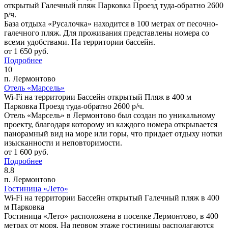
открытый
Галечный пляж
Парковка
Проезд туда-обратно 2600
р/ч.
База отдыха «Русалочка» находится в 100 метрах от песочно-
галечного пляж. Для проживания представлены номера со
всеми удобствами. На территории бассейн.
от
1 650
руб.
Подробнее
10
п. Лермонтово
Отель «Марсель»
Wi-Fi на территории
Бассейн открытый
Пляж в 400 м
Парковка
Проезд туда-обратно 2600 р/ч.
Отель «Марсель» в Лермонтово был создан по уникальному
проекту, благодаря которому из каждого номера открывается
панорамный вид на море или горы, что придает отдыху нотки
изысканности и неповторимости.
от
1 600
руб.
Подробнее
8.8
п. Лермонтово
Гостиница «Лето»
Wi-Fi на территории
Бассейн открытый
Галечный пляж в 400
м
Парковка
Гостиница «Лето» расположена в поселке Лермонтово, в 400
метрах от моря. На первом этаже гостиницы располагаются