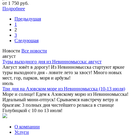
от
1 750
руб.
Подробнее
Предыдущая
1
2
3
Следующая
Новости
Все новости
август
Туры выходного дня из Невинномысска: август
Август зовёт в дорогу! Из Невинномысска стартуют яркие
туры выходного дня - ловите лето за хвост! Много новых
мест, гор, парков, моря и арбузы!
июль
Три дня на Азовском море из Невинномысска (10-13 июля)
Море и солнце! Едем к Азовскому морю из Невинномысска!
Идеальный мини-отпуск! Срываемся навстречу ветру и
брызгам: 3 полных дня чистейшего релакса в станице
Голубицкой с 10 по 13 июля!
О компании
Услуги