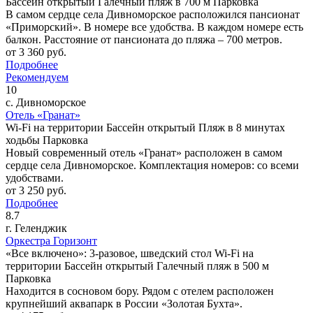
Бассейн открытый
Галечный пляж в 700 м
Парковка
В самом сердце села Дивноморское расположился пансионат
«Приморский». В номере все удобства. В каждом номере есть
балкон. Расстояние от пансионата до пляжа – 700 метров.
от
3 360
руб.
Подробнее
Рекомендуем
10
с. Дивноморское
Отель «Гранат»
Wi-Fi на территории
Бассейн открытый
Пляж в 8 минутах
ходьбы
Парковка
Новый современный отель «Гранат» расположен в самом
сердце села Дивноморское. Комплектация номеров: со всеми
удобствами.
от
3 250
руб.
Подробнее
8.7
г. Геленджик
Оркестра Горизонт
«Все включено»: 3-разовое, шведский стол
Wi-Fi на
территории
Бассейн открытый
Галечный пляж в 500 м
Парковка
Находится в сосновом бору. Рядом с отелем расположен
крупнейший аквапарк в России «Золотая Бухта».