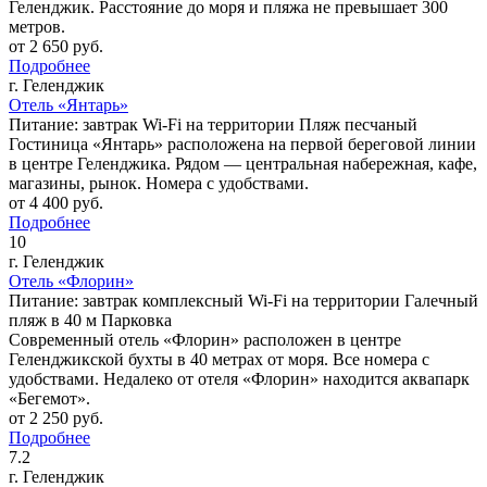
Геленджик. Расстояние до моря и пляжа не превышает 300
метров.
от
2 650
руб.
Подробнее
г. Геленджик
Отель «Янтарь»
Питание: завтрак
Wi-Fi на территории
Пляж песчаный
Гостиница «Янтарь» расположена на первой береговой линии
в центре Геленджика. Рядом — центральная набережная, кафе,
магазины, рынок. Номера с удобствами.
от
4 400
руб.
Подробнее
10
г. Геленджик
Отель «Флорин»
Питание: завтрак комплексный
Wi-Fi на территории
Галечный
пляж в 40 м
Парковка
Современный отель «Флорин» расположен в центре
Геленджикской бухты в 40 метрах от моря. Все номера с
удобствами. Недалеко от отеля «Флорин» находится аквапарк
«Бегемот».
от
2 250
руб.
Подробнее
7.2
г. Геленджик