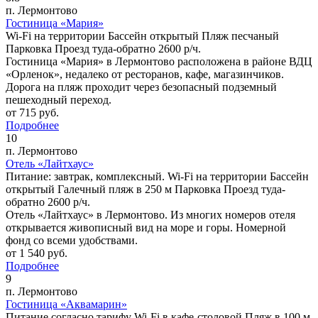
п. Лермонтово
Гостиница «Мария»
Wi-Fi на территории
Бассейн открытый
Пляж песчаный
Парковка
Проезд туда-обратно 2600 р/ч.
Гостиница «Мария» в Лермонтово расположена в районе ВДЦ
«Орленок», недалеко от ресторанов, кафе, магазинчиков.
Дорога на пляж проходит через безопасный подземный
пешеходный переход.
от
715
руб.
Подробнее
10
п. Лермонтово
Отель «Лайтхаус»
Питание: завтрак, комплексный.
Wi-Fi на территории
Бассейн
открытый
Галечный пляж в 250 м
Парковка
Проезд туда-
обратно 2600 р/ч.
Отель «Лайтхаус» в Лермонтово. Из многих номеров отеля
открывается живописный вид на море и горы. Номерной
фонд со всеми удобствами.
от
1 540
руб.
Подробнее
9
п. Лермонтово
Гостиница «Аквамарин»
Питание согласно тарифу
Wi-Fi в кафе-столовой
Пляж в 100 м