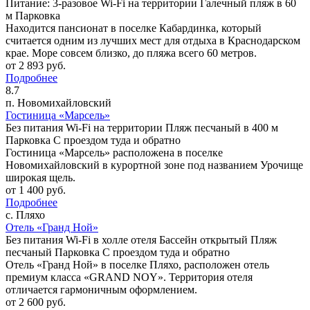
Питание: 3-разовое
Wi-Fi на территории
Галечный пляж в 60
м
Парковка
Находится пансионат в поселке Кабардинка, который
считается одним из лучших мест для отдыха в Краснодарском
крае. Море совсем близко, до пляжа всего 60 метров.
от
2 893
руб.
Подробнее
8.7
п. Новомихайловский
Гостиница «Марсель»
Без питания
Wi-Fi на территории
Пляж песчаный в 400 м
Парковка
C проездом туда и обратно
Гостиница «Марсель» расположена в поселке
Новомихайловский в курортной зоне под названием Урочище
широкая щель.
от
1 400
руб.
Подробнее
с. Пляхо
Отель «Гранд Ной»
Без питания
Wi-Fi в холле отеля
Бассейн открытый
Пляж
песчаный
Парковка
C проездом туда и обратно
Отель «Гранд Ной» в поселке Пляхо, расположен отель
премиум класса «GRAND NOY». Территория отеля
отличается гармоничным оформлением.
от
2 600
руб.