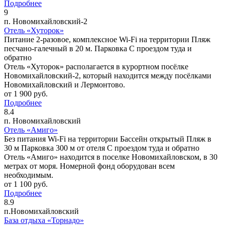
Подробнее
9
п. Новомихайловский-2
Отель «Хуторок»
Питание 2-разовое, комплексное
Wi-Fi на территории
Пляж
песчано-галечный в 20 м.
Парковка
C проездом туда и
обратно
Отель «Хуторок» располагается в курортном посёлке
Новомихайловский-2, который находится между посёлками
Новомихайловский и Лермонтово.
от
1 900
руб.
Подробнее
8.4
п. Новомихайловский
Отель «Амиго»
Без питания
Wi-Fi на территории
Бассейн открытый
Пляж в
30 м
Парковка 300 м от отеля
C проездом туда и обратно
Отель «Амиго» находится в поселке Новомихайловском, в 30
метрах от моря. Номерной фонд оборудован всем
необходимым.
от
1 100
руб.
Подробнее
8.9
п.Новомихайловский
База отдыха «Торнадо»