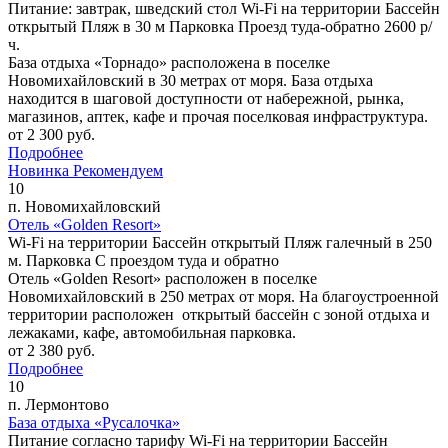
Питание: завтрак, шведский стол
Wi-Fi на территории
Бассейн
открытый
Пляж в 30 м
Парковка
Проезд туда-обратно 2600 р/
ч.
База отдыха «Торнадо» расположена в поселке
Новомихайловский в 30 метрах от моря. База отдыха
находится в шаговой доступности от набережной, рынка,
магазинов, аптек, кафе и прочая поселковая инфраструктура.
от
2 300
руб.
Подробнее
Новинка
Рекомендуем
10
п. Новомихайловский
Отель «Golden Resort»
Wi-Fi на территории
Бассейн открытый
Пляж галечный в 250
м.
Парковка
C проездом туда и обратно
Отель «Golden Resort» расположен в поселке
Новомихайловский в 250 метрах от моря. На благоустроенной
территории расположен открытый бассейн с зоной отдыха и
лежаками, кафе, автомобильная парковка.
от
2 380
руб.
Подробнее
10
п. Лермонтово
База отдыха «Русалочка»
Питание согласно тарифу
Wi-Fi на территории
Бассейн