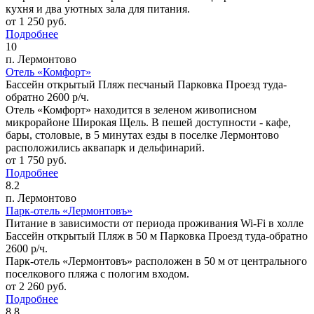
кухня и два уютных зала для питания.
от
1 250
руб.
Подробнее
10
п. Лермонтово
Отель «Комфорт»
Бассейн открытый
Пляж песчаный
Парковка
Проезд туда-
обратно 2600 р/ч.
Отель «Комфорт» находится в зеленом живописном
микрорайоне Широкая Щель. В пешей доступности - кафе,
бары, столовые, в 5 минутах езды в поселке Лермонтово
расположились аквапарк и дельфинарий.
от
1 750
руб.
Подробнее
8.2
п. Лермонтово
Парк-отель «Лермонтовъ»
Питание в зависимости от периода проживания
Wi-Fi в холле
Бассейн открытый
Пляж в 50 м
Парковка
Проезд туда-обратно
2600 р/ч.
Парк-отель «Лермонтовъ» расположен в 50 м от центрального
поселкового пляжа с пологим входом.
от
2 260
руб.
Подробнее
8.8