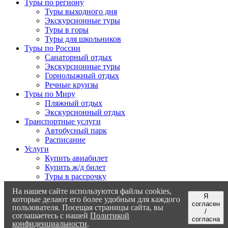
Туры по региону
Туры выходного дня
Экскурсионные туры
Туры в горы
Туры для школьников
Туры по России
Санаторный отдых
Экскурсионные туры
Горнолыжный отдых
Речные круизы
Туры по Миру
Пляжный отдых
Экскурсионный отдых
Транспортные услуги
Автобусный парк
Расписание
Услуги
Купить авиабилет
Купить ж/д билет
Туры в рассрочку
Страхование
На нашем сайте используются файлы cookies,
Отзывы
Я
которые делают его более удобным для каждого
Контакты
согласен
пользователя. Посещая страницы сайта, вы
/
соглашаетесь с нашей
Политикой
согласна
г. Невинномысск, ул. Павлова, 16
Схема проезда
конфиденциальности
.